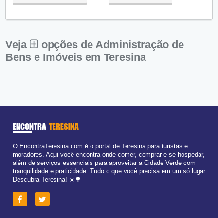
Qua:
09:00 - 18:00
Qui:
09:00 - 18:00
Sex:
09:00 - 18:00
Sáb:
Fechado
Dom:
Fechado
Veja
opções de Administração de
Bens e Imóveis em Teresina
ENCONTRA
TERESINA
O EncontraTeresina.com é o portal de Teresina para turistas e
moradores. Aqui você encontra onde comer, comprar e se hospedar,
além de serviços essenciais para aproveitar a Cidade Verde com
tranquilidade e praticidade. Tudo o que você precisa em um só lugar.
Descubra Teresina! ☀️🌳