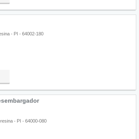
sina - PI - 64002-180
Desembargador
resina - PI - 64000-080