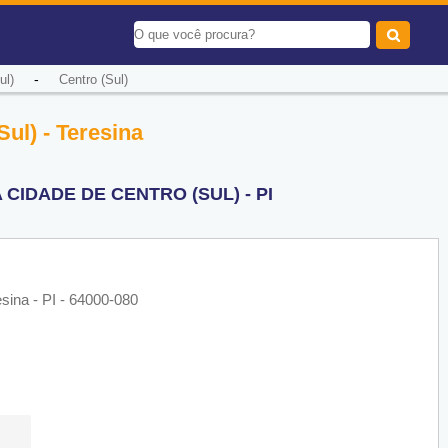
-
ul)
Centro (Sul)
Sul) - Teresina
CIDADE DE CENTRO (SUL) - PI
sina - PI - 64000-080