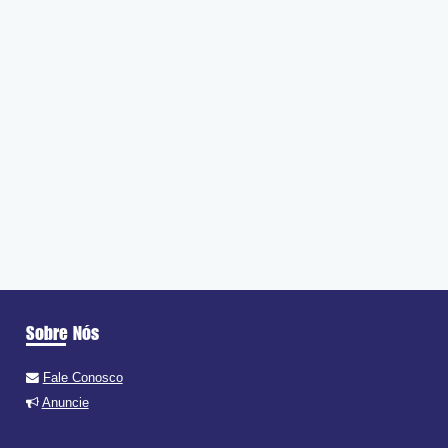
Sobre Nós
Fale Conosco
Anuncie