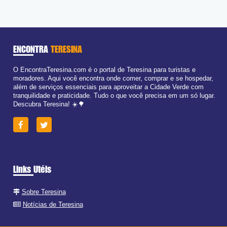
ENCONTRA
TERESINA
O EncontraTeresina.com é o portal de Teresina para turistas e
moradores. Aqui você encontra onde comer, comprar e se hospedar,
além de serviços essenciais para aproveitar a Cidade Verde com
tranquilidade e praticidade. Tudo o que você precisa em um só lugar.
Descubra Teresina! ☀️🌳
Links Utéis
Sobre Teresina
Notícias de Teresina