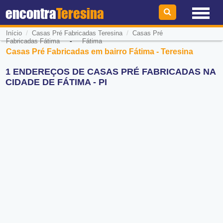
encontra
Teresina
/
/
Início
Casas Pré Fabricadas Teresina
Casas Pré
-
Fabricadas Fátima
Fátima
Casas Pré Fabricadas em bairro Fátima - Teresina
1 ENDEREÇOS DE CASAS PRÉ FABRICADAS NA
CIDADE DE FÁTIMA - PI