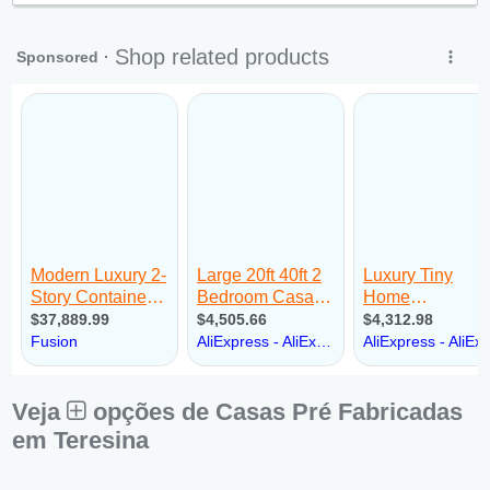
Sex:
09:00 - 18:00
Sáb:
Fechado
Dom:
Fechado
Veja
opções de Casas Pré Fabricadas
em Teresina