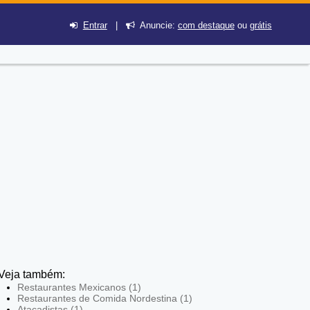
Entrar
|
Anuncie:
com destaque
ou
grátis
Veja também:
Restaurantes Mexicanos (1)
Restaurantes de Comida Nordestina (1)
Atacadistas (1)