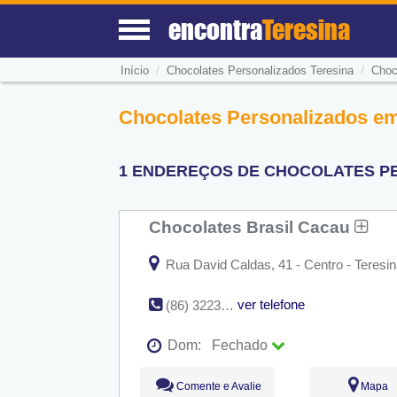
encontra
Teresina
/
/
Início
Chocolates Personalizados Teresina
Choc
Chocolates Personalizados em
1 ENDEREÇOS DE CHOCOLATES PE
Chocolates Brasil Cacau
Rua David Caldas, 41 - Centro - Teresin
ver telefone
(86) 3223-3661
Dom:
Fechado
Seg:
09:00 - 18:00
Comente e Avalie
Mapa
Ter:
09:00 - 18:00