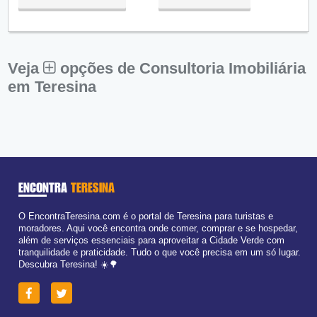
Qua:
09:00 - 18:00
Qui:
09:00 - 18:00
Sex:
09:00 - 18:00
Sáb:
Fechado
Dom:
Fechado
Veja
opções de Consultoria Imobiliária
em Teresina
ENCONTRA
TERESINA
O EncontraTeresina.com é o portal de Teresina para turistas e
moradores. Aqui você encontra onde comer, comprar e se hospedar,
além de serviços essenciais para aproveitar a Cidade Verde com
tranquilidade e praticidade. Tudo o que você precisa em um só lugar.
Descubra Teresina! ☀️🌳