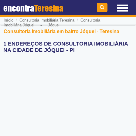
encontra
Teresina
/
/
Início
Consultoria Imobiliária Teresina
Consultoria
-
Imobiliária Jóquei
Jóquei
Consultoria Imobiliária em bairro Jóquei - Teresina
1 ENDEREÇOS DE CONSULTORIA IMOBILIÁRIA
NA CIDADE DE JÓQUEI - PI