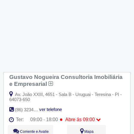
Gustavo Nogueira Consultoria Imobiliária
e Empresarial
Av. João XXIII, 4651 - Sala B - Uruguai - Teresina - PI -
64073-650
ver telefone
(86) 3234-9328
●
Ter:
09:00 - 18:00
Abre ás 09:00
Seg:
09:00 - 18:00
Comente e Avalie
Mapa
●
Ter:
09:00 - 18:00
Abre ás 09:00