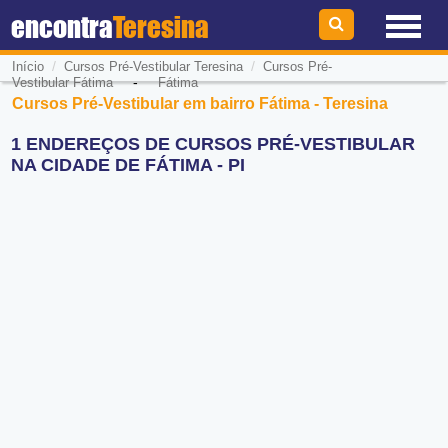
encontra
Teresina
/
/
Início
Cursos Pré-Vestibular Teresina
Cursos Pré-
-
Vestibular Fátima
Fátima
Cursos Pré-Vestibular em bairro Fátima - Teresina
1 ENDEREÇOS DE CURSOS PRÉ-VESTIBULAR
NA CIDADE DE FÁTIMA - PI