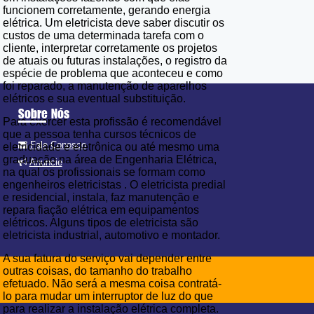
funcionem corretamente, gerando energia
elétrica. Um eletricista deve saber discutir os
custos de uma determinada tarefa com o
cliente, interpretar corretamente os projetos
de atuais ou futuras instalações, o registro da
espécie de problema que aconteceu e como
foi reparado, a manutenção de aparelhos
elétricos e sua eventual substituição.
Sobre Nós
Para exercer esta profissão é recomendável
que a pessoa tenha cursos técnicos de
Fale Conosco
eletricidade e eletrônica ou até mesmo uma
graduação na área de Engenharia Elétrica,
Anuncie
na qual os profissionais se formam como
engenheiros eletricistas . O eletricista predial
e residencial, instala, faz manutenção e
repara fiação elétrica em equipamentos
elétricos. Alguns tipos de eletricista são
eletricista industrial, automotivo e montador.
A sua fatura do serviço vai depender entre
outras coisas, do tamanho do trabalho
efetuado. Não será a mesma coisa contratá-
lo para mudar um interruptor de luz do que
para realizar a instalação elétrica completa.