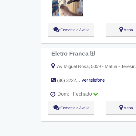
Qua:
09:00 - 18:00
Qui:
09:00 - 18:00
Sex:
09:00 - 18:00
Sáb:
Fechado
Dom:
Fechado
Comente e Avalie
Mapa
Eletro Franca
Av Miguel Rosa, 5099 - Mafua - Teresina
ver telefone
(86) 3222-0763
Dom:
Fechado
Seg:
09:00 - 18:00
Comente e Avalie
Mapa
Ter:
09:00 - 18:00
Qua:
09:00 - 18:00
Qui:
09:00 - 18:00
Sex:
09:00 - 18:00
Sáb:
Fechado