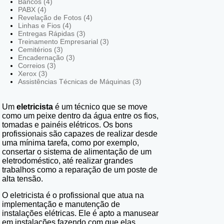
Bancos (4)
PABX (4)
Revelação de Fotos (4)
Linhas e Fios (4)
Entregas Rápidas (3)
Treinamento Empresarial (3)
Cemitérios (3)
Encadernação (3)
Correios (3)
Xerox (3)
Assistências Técnicas de Máquinas (3)
Um
eletricista
é um técnico que se move
como um peixe dentro da água entre os fios,
tomadas e painéis elétricos. Os bons
profissionais são capazes de realizar desde
uma mínima tarefa, como por exemplo,
consertar o sistema de alimentação de um
eletrodoméstico, até realizar grandes
trabalhos como a reparação de um poste de
alta tensão.
O eletricista é o profissional que atua na
implementação e manutenção de
instalações elétricas. Ele é apto a manusear
em instalações fazendo com que elas