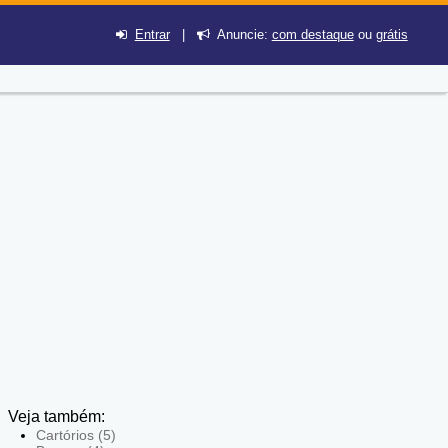
Entrar
|
Anuncie:
com destaque
ou
grátis
Veja também:
Cartórios (5)