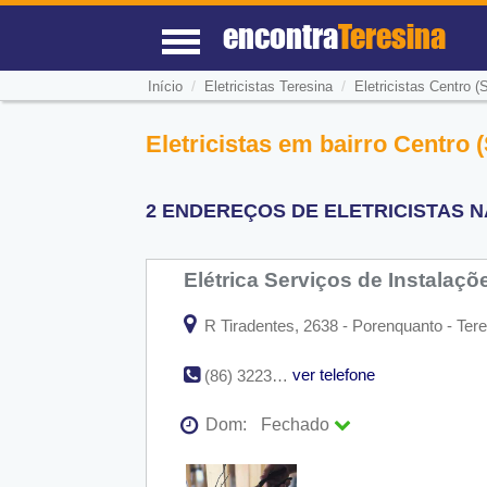
encontra
Teresina
/
/
Início
Eletricistas Teresina
Eletricistas Centro (S
Eletricistas em bairro Centro (
2 ENDEREÇOS DE ELETRICISTAS NA
Elétrica Serviços de Instala
R Tiradentes, 2638 - Porenquanto - Tere
ver telefone
(86) 3223-7980
Dom:
Fechado
Seg:
09:00 - 18:00
Ter:
09:00 - 18:00