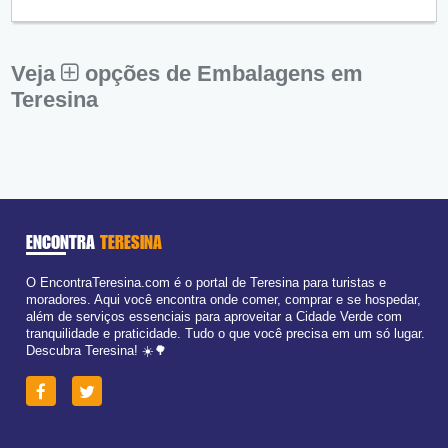
Qui:
09:00 - 18:00
Sex:
09:00 - 18:00
Sáb:
Fechado
Dom:
Fechado
Veja
opções de Embalagens em
Teresina
ENCONTRA
TERESINA
O EncontraTeresina.com é o portal de Teresina para turistas e
moradores. Aqui você encontra onde comer, comprar e se hospedar,
além de serviços essenciais para aproveitar a Cidade Verde com
tranquilidade e praticidade. Tudo o que você precisa em um só lugar.
Descubra Teresina! ☀️🌳