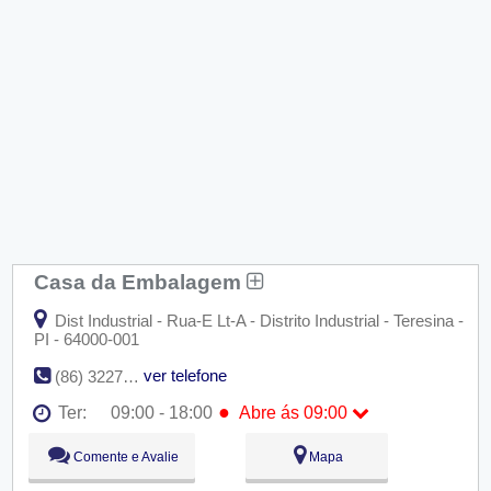
Casa da Embalagem
Dist Industrial - Rua-E Lt-A - Distrito Industrial - Teresina -
PI - 64000-001
ver telefone
(86) 3227-4742
●
Ter:
09:00 - 18:00
Abre ás 09:00
Seg:
09:00 - 18:00
Comente e Avalie
Mapa
●
Ter:
09:00 - 18:00
Abre ás 09:00
Qua:
09:00 - 18:00