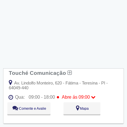
Touché Comunicação
Av. Lindolfo Monteiro, 620 - Fátima - Teresina - PI -
64049-440
●
Qua:
09:00 - 18:00
Abre ás 09:00
Seg:
09:00 - 18:00
Comente e Avalie
Mapa
Ter:
09:00 - 18:00
●
Qua:
09:00 - 18:00
Abre ás 09:00
Qui:
09:00 - 18:00
Sex:
09:00 - 18:00