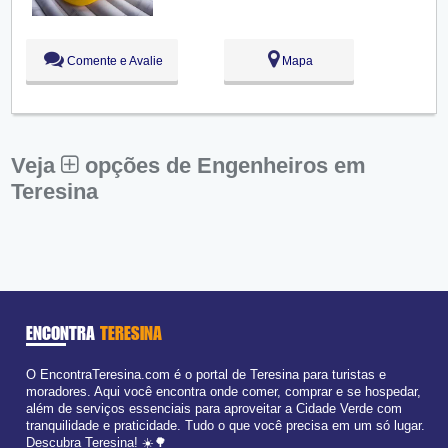
Sex:
09:00 - 18:00
Sáb:
Fechado
Dom:
Fechado
Comente e Avalie
Mapa
Veja
opções de Engenheiros em
Teresina
ENCONTRA
TERESINA
O EncontraTeresina.com é o portal de Teresina para turistas e
moradores. Aqui você encontra onde comer, comprar e se hospedar,
além de serviços essenciais para aproveitar a Cidade Verde com
tranquilidade e praticidade. Tudo o que você precisa em um só lugar.
Descubra Teresina! ☀️🌳