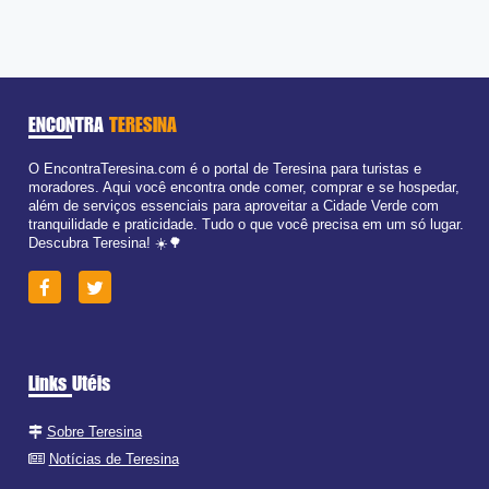
ENCONTRA
TERESINA
O EncontraTeresina.com é o portal de Teresina para turistas e
moradores. Aqui você encontra onde comer, comprar e se hospedar,
além de serviços essenciais para aproveitar a Cidade Verde com
tranquilidade e praticidade. Tudo o que você precisa em um só lugar.
Descubra Teresina! ☀️🌳
Links Utéis
Sobre Teresina
Notícias de Teresina