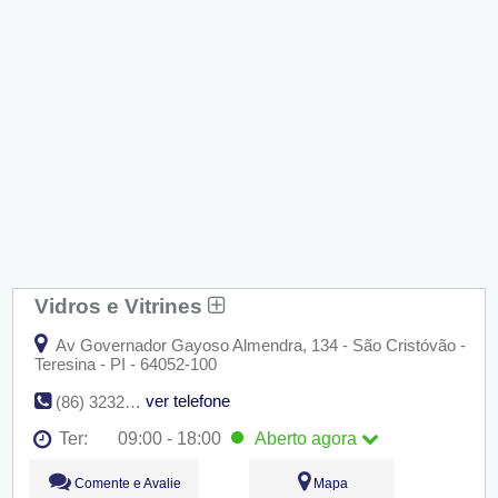
Vidros e Vitrines
Av Governador Gayoso Almendra, 134 - São Cristóvão -
Teresina - PI - 64052-100
ver telefone
(86) 3232-5003
Ter:
09:00 - 18:00
Aberto
agora
Seg:
09:00 - 18:00
Comente e Avalie
Mapa
Ter:
09:00 - 18:00
Aberto
agora