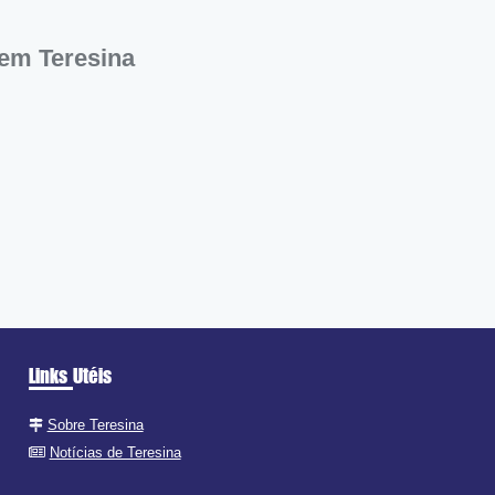
 em Teresina
Links Utéis
Sobre Teresina
Notícias de Teresina