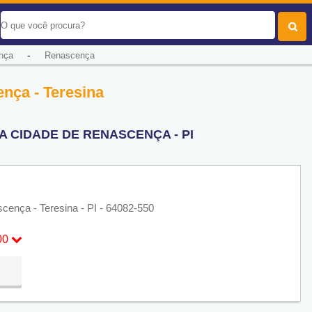
-
ença
Renascença
ença - Teresina
A CIDADE DE RENASCENÇA - PI
cença - Teresina - PI - 64082-550
00
00