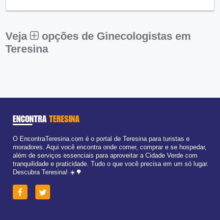
Qui:
09:00 - 18:00
Sex:
09:00 - 18:00
Sáb:
Fechado
Dom:
Fechado
Veja
opções de Ginecologistas em
Teresina
ENCONTRA
TERESINA
O EncontraTeresina.com é o portal de Teresina para turistas e
moradores. Aqui você encontra onde comer, comprar e se hospedar,
além de serviços essenciais para aproveitar a Cidade Verde com
tranquilidade e praticidade. Tudo o que você precisa em um só lugar.
Descubra Teresina! ☀️🌳