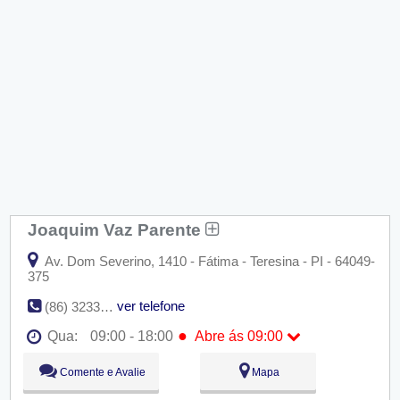
Joaquim Vaz Parente
Av. Dom Severino, 1410 - Fátima - Teresina - PI - 64049-
375
ver telefone
(86) 3233-2721
●
Qua:
09:00 - 18:00
Abre ás 09:00
Seg:
09:00 - 18:00
Comente e Avalie
Mapa
Ter:
09:00 - 18:00
●
Qua:
09:00 - 18:00
Abre ás 09:00