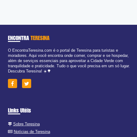
Seg:
09:00 - 18:00
Ter:
09:00 - 18:00
Qua:
09:00 - 18:00
Qui:
09:00 - 18:00
Sex:
09:00 - 18:00
Sáb:
Fechado
Dom:
Fechado
ENCONTRA
TERESINA
O EncontraTeresina.com é o portal de Teresina para turistas e
moradores. Aqui você encontra onde comer, comprar e se hospedar,
além de serviços essenciais para aproveitar a Cidade Verde com
tranquilidade e praticidade. Tudo o que você precisa em um só lugar.
Descubra Teresina! ☀️🌳
Links Utéis
Sobre Teresina
Notícias de Teresina