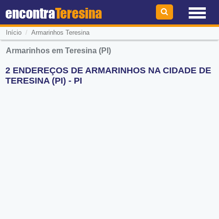
encontra
Teresina
/
Início
Armarinhos Teresina
Armarinhos em Teresina (PI)
2 ENDEREÇOS DE ARMARINHOS NA CIDADE DE
TERESINA (PI) - PI