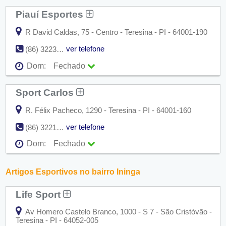
Seg:
09:00 - 18:00
Ter:
09:00 - 18:00
Piauí Esportes
Qua:
09:00 - 18:00
Qui:
09:00 - 18:00
R David Caldas, 75 - Centro - Teresina - PI - 64001-190
Sex:
09:00 - 18:00
Sáb:
Fechado
ver telefone
(86) 3223-0653
Dom:
Fechado
Dom:
Fechado
Seg:
09:00 - 18:00
Ter:
09:00 - 18:00
Sport Carlos
Qua:
09:00 - 18:00
Qui:
09:00 - 18:00
R. Félix Pacheco, 1290 - Teresina - PI - 64001-160
Sex:
09:00 - 18:00
Sáb:
Fechado
ver telefone
(86) 3221-8119
Dom:
Fechado
Dom:
Fechado
Seg:
09:00 - 18:00
Ter:
09:00 - 18:00
Artigos Esportivos no bairro Ininga
Qua:
09:00 - 18:00
Qui:
09:00 - 18:00
Life Sport
Sex:
09:00 - 18:00
Sáb:
Fechado
Dom:
Fechado
Av Homero Castelo Branco, 1000 - S 7 - São Cristóvão -
Teresina - PI - 64052-005