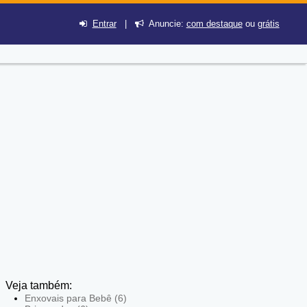
Entrar
|
Anuncie:
com destaque
ou
grátis
Veja também:
Enxovais para Bebê (6)