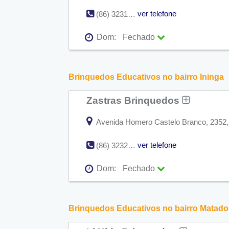
ver telefone
(86) 3231-9780
Dom:
Fechado
Seg:
09:00 - 18:00
Ter:
09:00 - 18:00
Qua:
09:00 - 18:00
Brinquedos Educativos no bairro Ininga
Qui:
09:00 - 18:00
Sex:
09:00 - 18:00
Zastras Brinquedos
Sáb:
Fechado
Dom:
Fechado
Avenida Homero Castelo Branco, 2352, Lj
ver telefone
(86) 3232-4732
Dom:
Fechado
Seg:
09:00 - 18:00
Ter:
09:00 - 18:00
Qua:
09:00 - 18:00
Brinquedos Educativos no bairro Matad
Qui:
09:00 - 18:00
Sex:
09:00 - 18:00