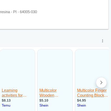
resina - PI - 64005-030