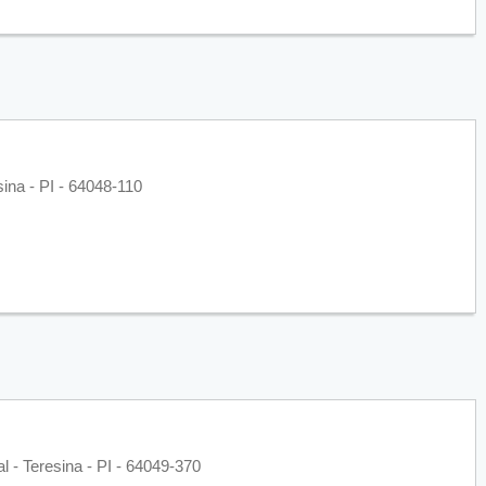
sina - PI - 64048-110
 - Teresina - PI - 64049-370