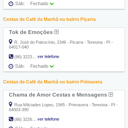
Sáb:
Fechado
Seg:
09:00 - 18:00
Ter:
09:00 - 18:00
Cestas de Café da Manhã no bairro Piçarra
Qua:
09:00 - 18:00
Qui:
09:00 - 18:00
Tok de Emoções
Sex:
09:00 - 18:00
Sáb:
Fechado
Dom:
Fechado
R. José do Patrocínio, 2346 - Picarra - Teresina - PI -
64017-040
ver telefone
(86) 3223-1020
Sáb:
Fechado
Seg:
09:00 - 18:00
Ter:
09:00 - 18:00
Cestas de Café da Manhã no bairro Primavera
Qua:
09:00 - 18:00
Qui:
09:00 - 18:00
Chama de Amor Cestas e Mensagens
Sex:
09:00 - 18:00
Sáb:
Fechado
Dom:
Fechado
Rua Milciades Lopes, 1945 - Primavera - Teresina - PI -
64003-390
ver telefone
(86) 3226-4701