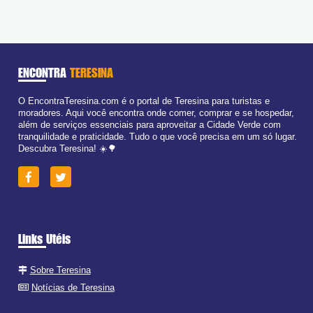
ENCONTRA
TERESINA
O EncontraTeresina.com é o portal de Teresina para turistas e
moradores. Aqui você encontra onde comer, comprar e se hospedar,
além de serviços essenciais para aproveitar a Cidade Verde com
tranquilidade e praticidade. Tudo o que você precisa em um só lugar.
Descubra Teresina! ☀️🌳
Links Utéis
Sobre Teresina
Notícias de Teresina