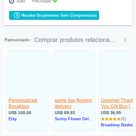
Sáb:
Fechado
Seg:
09:00 - 18:00
Ter:
09:00 - 18:00
Receba Orçamentos Sem Compromisso
Qua:
09:00 - 18:00
Qui:
09:00 - 18:00
Sex:
09:00 - 18:00
Sáb:
Fechado
Dom:
Fechado