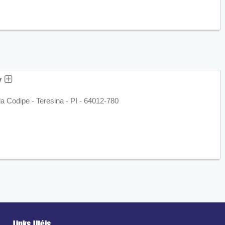
y
a Codipe - Teresina - PI - 64012-780
Links Utéis