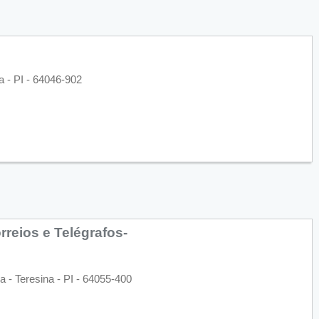
a - PI - 64046-902
rreios e Telégrafos-
a - Teresina - PI - 64055-400