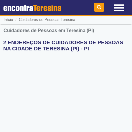
encontra
Teresina
/
Início
Cuidadores de Pessoas Teresina
Cuidadores de Pessoas em Teresina (PI)
2 ENDEREÇOS DE CUIDADORES DE PESSOAS
NA CIDADE DE TERESINA (PI) - PI