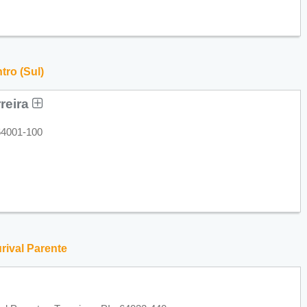
tro (Sul)
reira
 64001-100
rival Parente