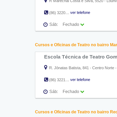
R Marechal Costa e Silva, 5520 - Louriva
ver telefone
(86) 3220-1218
Sáb:
Fechado
Seg:
09:00 - 18:00
Ter:
09:00 - 18:00
Qua:
09:00 - 18:00
Cursos e Oficinas de Teatro no bairro M
Qui:
09:00 - 18:00
Sex:
09:00 - 18:00
Escola Técnica de Teatro G
Sáb:
Fechado
Dom:
Fechado
R. Jônatas Batista, 841 - Centro Norte -
ver telefone
(86) 3221-3766
Sáb:
Fechado
Seg:
09:00 - 18:00
Ter:
09:00 - 18:00
Qua:
09:00 - 18:00
Cursos e Oficinas de Teatro no bairro R
Qui:
09:00 - 18:00