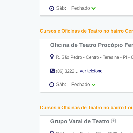
Sáb:
Fechado
Seg:
09:00 - 18:00
Ter:
09:00 - 18:00
Qua:
09:00 - 18:00
Cursos e Oficinas de Teatro no bairro Cen
Qui:
09:00 - 18:00
Sex:
09:00 - 18:00
Oficina de Teatro Procópio Fer
Sáb:
Fechado
Dom:
Fechado
R. São Pedro - Centro - Teresina - PI -
ver telefone
(86) 3222-7100
Sáb:
Fechado
Seg:
09:00 - 18:00
Ter:
09:00 - 18:00
Qua:
09:00 - 18:00
Cursos e Oficinas de Teatro no bairro Lou
Qui:
09:00 - 18:00
Sex:
09:00 - 18:00
Grupo Varal de Teatro
Sáb:
Fechado
Dom:
Fechado