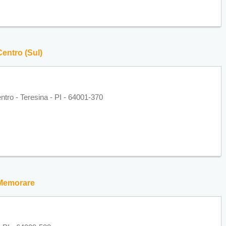
entro (Sul)
tro - Teresina - PI - 64001-370
 Memorare