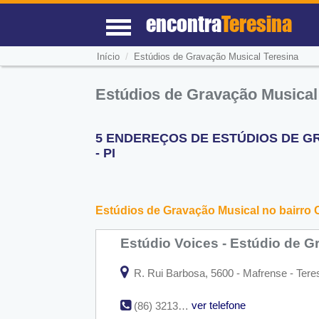
encontra
Teresina
/
Início
Estúdios de Gravação Musical Teresina
Estúdios de Gravação Musical
5 ENDEREÇOS DE ESTÚDIOS DE GR
- PI
Estúdios de Gravação Musical no bairro 
Estúdio Voices - Estúdio de 
R. Rui Barbosa, 5600 - Mafrense - Teres
ver telefone
(86) 3213-0038