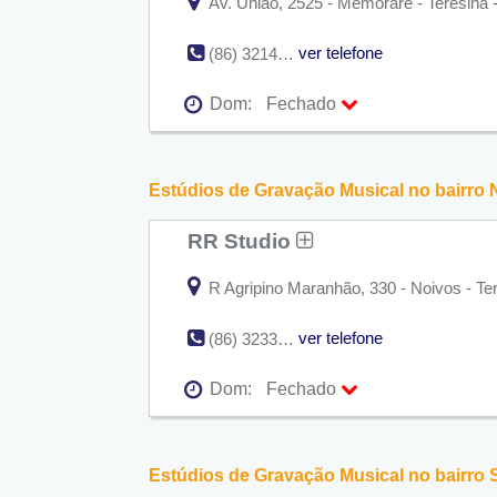
Av. União, 2525 - Memorare - Teresina -
ver telefone
(86) 3214-1179
Dom:
Fechado
Seg:
09:00 - 18:00
Ter:
09:00 - 18:00
Qua:
09:00 - 18:00
Estúdios de Gravação Musical no bairro 
Qui:
09:00 - 18:00
Sex:
09:00 - 18:00
RR Studio
Sáb:
Fechado
Dom:
Fechado
R Agripino Maranhão, 330 - Noivos - Ter
ver telefone
(86) 3233-8020
Dom:
Fechado
Seg:
09:00 - 18:00
Ter:
09:00 - 18:00
Qua:
09:00 - 18:00
Estúdios de Gravação Musical no bairro 
Qui:
09:00 - 18:00