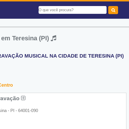
 em Teresina (PI)
AVAÇÃO MUSICAL NA CIDADE DE TERESINA (PI)
Centro
Gravação
ina - PI - 64001-090