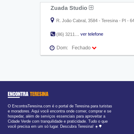
Sex:
09:00 - 18:00
Zuada Studio
Sáb:
Fechado
Dom:
Fechado
R. João Cabral, 3584 - Teresina - PI - 
ver telefone
(86) 3211-9701
Dom:
Fechado
Seg:
09:00 - 18:00
Ter:
09:00 - 18:00
Qua:
09:00 - 18:00
Qui:
09:00 - 18:00
Sex:
09:00 - 18:00
Sáb:
Fechado
Dom:
Fechado
ENCONTRA
TERESINA
O EncontraTeresina.com é o portal de Teresina para turistas
e moradores. Aqui você encontra onde comer, comprar e se
hospedar, além de serviços essenciais para aproveitar a
Cidade Verde com tranquilidade e praticidade. Tudo o que
você precisa em um só lugar. Descubra Teresina! ☀️🌳