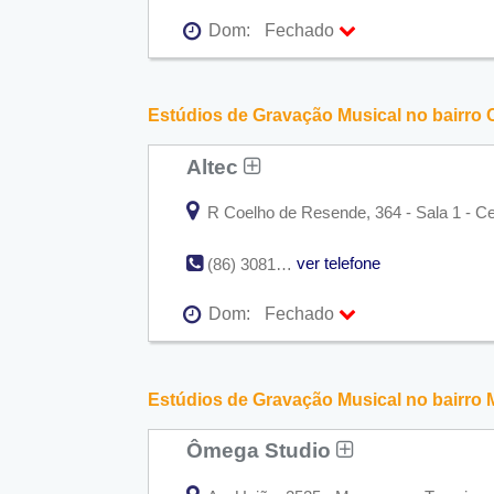
Dom:
Fechado
Seg:
09:00 - 18:00
Ter:
09:00 - 18:00
Qua:
09:00 - 18:00
Estúdios de Gravação Musical no bairro C
Qui:
09:00 - 18:00
Sex:
09:00 - 18:00
Altec
Sáb:
Fechado
Dom:
Fechado
R Coelho de Resende, 364 - Sala 1 - Cen
ver telefone
(86) 3081-5190
Dom:
Fechado
Seg:
09:00 - 18:00
Ter:
09:00 - 18:00
Qua:
09:00 - 18:00
Estúdios de Gravação Musical no bairro
Qui:
09:00 - 18:00
Sex:
09:00 - 18:00
Ômega Studio
Sáb:
Fechado
Dom:
Fechado