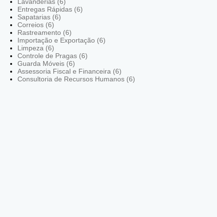
Lavanderias (6)
Entregas Rápidas (6)
Sapatarias (6)
Correios (6)
Rastreamento (6)
Importação e Exportação (6)
Limpeza (6)
Controle de Pragas (6)
Guarda Móveis (6)
Assessoria Fiscal e Financeira (6)
Consultoria de Recursos Humanos (6)