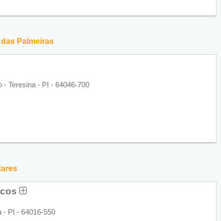
 das Palmeiras
 - Teresina - PI - 64046-700
dares
licos
 - PI - 64016-550