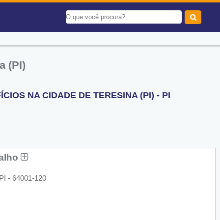
a (PI)
IOS NA CIDADE DE TERESINA (PI) - PI
valho
 PI - 64001-120