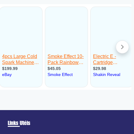
Links Utéis