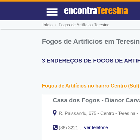
encontra
Teresina
/
Início
Fogos de Artifícios Teresina
Fogos de Artifícios em Teresin
3 ENDEREÇOS DE FOGOS DE ARTIFÍC
Fogos de Artifícios no bairro Centro (Sul)
Casa dos Fogos - Bianor Car
R. Paissandu, 975 - Centro - Teresina -
ver telefone
(86) 3221-3100