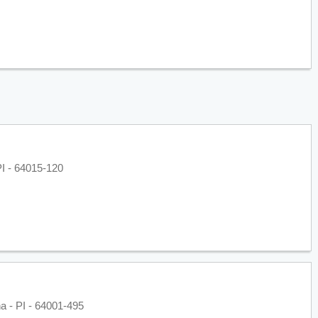
PI - 64015-120
a - PI - 64001-495