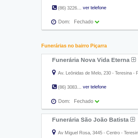
ver telefone
(86) 3226-1322
Dom:
Fechado
Seg:
09:00 - 18:00
Ter:
09:00 - 18:00
Qua:
09:00 - 18:00
Funerárias no bairro Piçarra
Qui:
09:00 - 18:00
Sex:
09:00 - 18:00
Funerária Nova Vida Eterna
Sáb:
Fechado
Dom:
Fechado
Av. Leônidas de Melo, 230 - Teresina - 
ver telefone
(86) 3083-1220
Dom:
Fechado
Seg:
09:00 - 18:00
Ter:
09:00 - 18:00
Funerária São João Batista
Qua:
09:00 - 18:00
Qui:
09:00 - 18:00
Av Miguel Rosa, 3445 - Centro - Teresin
Sex:
09:00 - 18:00