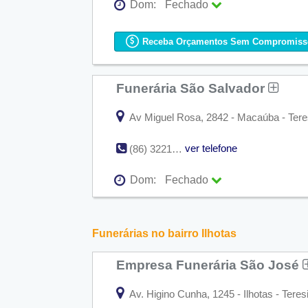
Dom:
Fechado
Seg:
09:00 - 18:00
Ter:
09:00 - 18:00
Receba Orçamentos Sem Compromiss
Qua:
09:00 - 18:00
Qui:
09:00 - 18:00
Sex:
09:00 - 18:00
Funerária São Salvador
Sáb:
Fechado
Dom:
Fechado
Av Miguel Rosa, 2842 - Macaúba - Teres
ver telefone
(86) 3221-0229
Dom:
Fechado
Seg:
09:00 - 18:00
Ter:
09:00 - 18:00
Qua:
09:00 - 18:00
Funerárias no bairro Ilhotas
Qui:
09:00 - 18:00
Sex:
09:00 - 18:00
Empresa Funerária São José
Sáb:
Fechado
Dom:
Fechado
Av. Higino Cunha, 1245 - Ilhotas - Teres