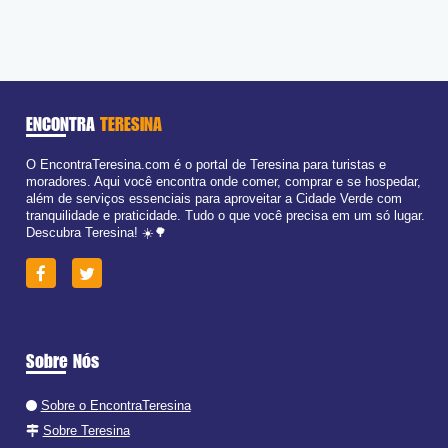
Seg:
09:00 - 18:00
Aberto
agora
Ter:
09:00 - 18:00
Qua:
09:00 - 18:00
Qui:
09:00 - 18:00
Sex:
09:00 - 18:00
Sáb:
Fechado
Dom:
Fechado
ENCONTRA
TERESINA
O EncontraTeresina.com é o portal de Teresina para turistas e
moradores. Aqui você encontra onde comer, comprar e se hospedar,
além de serviços essenciais para aproveitar a Cidade Verde com
tranquilidade e praticidade. Tudo o que você precisa em um só lugar.
Descubra Teresina! ☀️🌳
Sobre Nós
Sobre o EncontraTeresina
Sobre Teresina