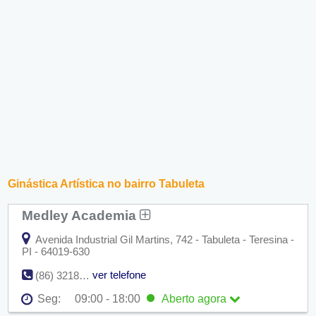
Ginástica Artística no bairro Tabuleta
Medley Academia
Avenida Industrial Gil Martins, 742 - Tabuleta - Teresina -
PI - 64019-630
ver telefone
(86) 3218-2113
Seg:
09:00 - 18:00
Aberto
agora