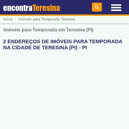
encontra
Teresina
/
Início
Imóveis para Temporada Teresina
Imóveis para Temporada em Teresina (PI)
2 ENDEREÇOS DE IMÓVEIS PARA TEMPORADA
NA CIDADE DE TERESINA (PI) - PI