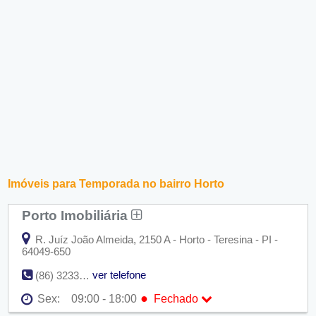
Imóveis para Temporada no bairro Horto
Porto Imobiliária
R. Juíz João Almeida, 2150 A - Horto - Teresina - PI -
64049-650
ver telefone
(86) 3233-1001
●
Sex:
09:00 - 18:00
Fechado