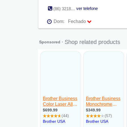
ver telefone
(86) 3218-2702
Dom:
Fechado
Seg:
09:00 - 18:00
Ter:
09:00 - 18:00
Qua:
09:00 - 18:00
Qui:
09:00 - 18:00
Sex:
09:00 - 18:00
Sáb:
Fechado
Dom:
Fechado