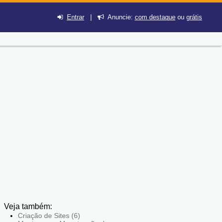
Entrar
|
Anuncie:
com destaque
ou
grátis
Veja também:
Criação de Sites (6)