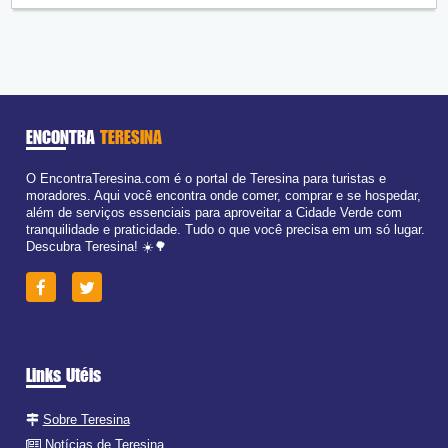
Qui:
09:00 - 18:00
Sex:
09:00 - 18:00
Sáb:
Fechado
Dom:
Fechado
ENCONTRA
TERESINA
O EncontraTeresina.com é o portal de Teresina para turistas e
moradores. Aqui você encontra onde comer, comprar e se hospedar,
além de serviços essenciais para aproveitar a Cidade Verde com
tranquilidade e praticidade. Tudo o que você precisa em um só lugar.
Descubra Teresina! ☀️🌳
Links Utéis
Sobre Teresina
Notícias de Teresina