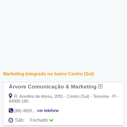
Marketing Integrado no bairro Centro (Sul)
Árvore Comunicação & Marketing
R. Areolino de Abreu, 2091 - Centro (Sul) - Teresina - PI -
64000-180
ver telefone
(86) 4009-8800
Sáb:
Fechado