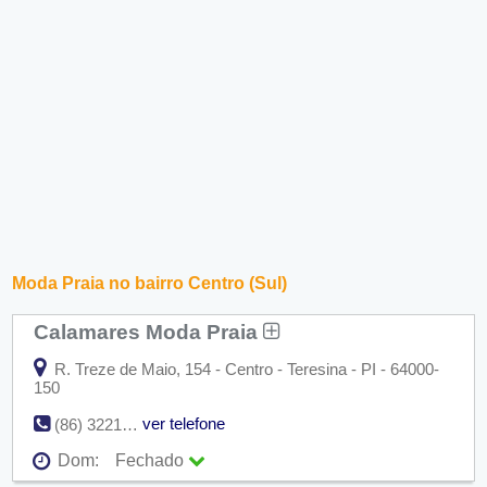
Moda Praia no bairro Centro (Sul)
Calamares Moda Praia
R. Treze de Maio, 154 - Centro - Teresina - PI - 64000-
150
ver telefone
(86) 3221-2332
Dom:
Fechado