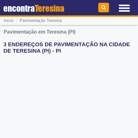
encontra
Teresina
/
Início
Pavimentação Teresina
Pavimentação em Teresina (PI)
3 ENDEREÇOS DE PAVIMENTAÇÃO NA CIDADE
DE TERESINA (PI) - PI