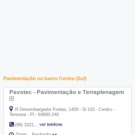
Pavimentação no bairro Centro (Sul)
Pavotec - Pavimentação e Terraplenagem
R Desembargador Freitas, 1459 - Sl 103 - Centro -
Teresina - PI - 64000-240
ver telefone
(86) 3221-5300
Dom:
Fechado