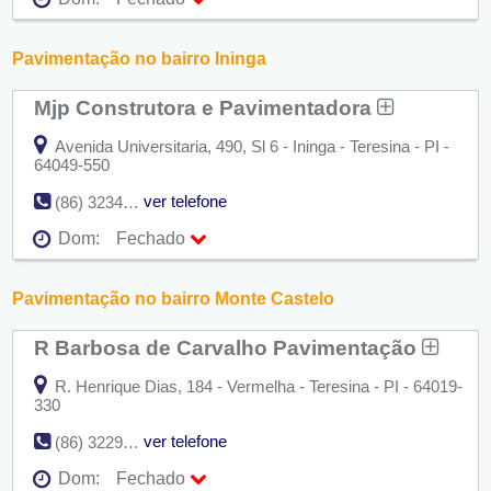
Seg:
09:00 - 18:00
Ter:
09:00 - 18:00
Pavimentação no bairro Ininga
Qua:
09:00 - 18:00
Qui:
09:00 - 18:00
Mjp Construtora e Pavimentadora
Sex:
09:00 - 18:00
Sáb:
Fechado
Dom:
Fechado
Avenida Universitaria, 490, Sl 6 - Ininga - Teresina - PI -
64049-550
ver telefone
(86) 3234-2925
Dom:
Fechado
Seg:
09:00 - 18:00
Ter:
09:00 - 18:00
Pavimentação no bairro Monte Castelo
Qua:
09:00 - 18:00
Qui:
09:00 - 18:00
R Barbosa de Carvalho Pavimentação
Sex:
09:00 - 18:00
Sáb:
Fechado
Dom:
Fechado
R. Henrique Dias, 184 - Vermelha - Teresina - PI - 64019-
330
ver telefone
(86) 3229-3822
Dom:
Fechado