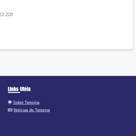
022-220
Links Utéis
Sobre Teresina
Notícias de Teresina