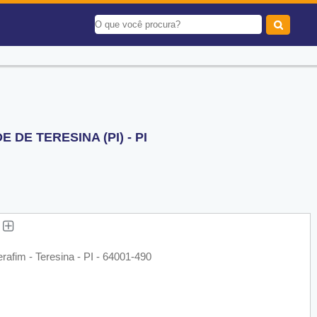
DE TERESINA (PI) - PI
e
rafim - Teresina - PI - 64001-490