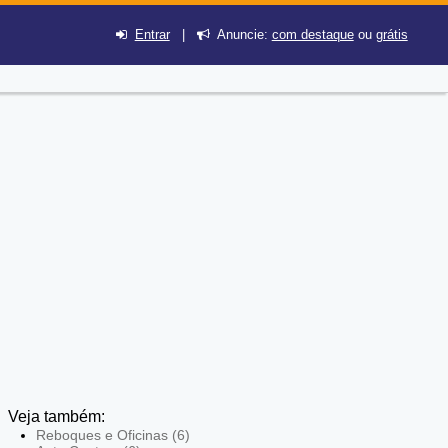
Entrar
|
Anuncie:
com destaque
ou
grátis
Veja também:
Reboques e Oficinas (6)