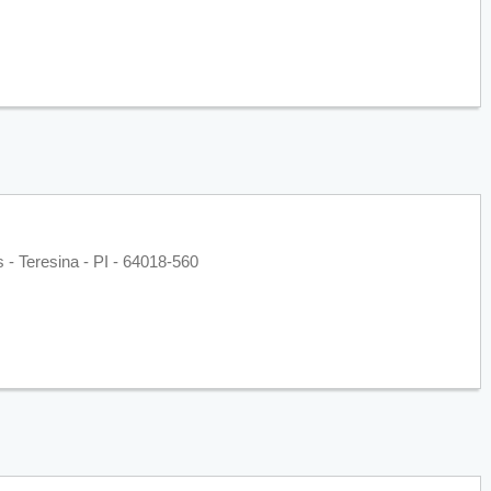
- Teresina - PI - 64018-560