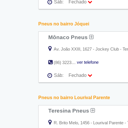
Sáb:
Fechado
Seg:
09:00 - 18:00
Ter:
09:00 - 18:00
Qua:
09:00 - 18:00
Pneus no bairro Jóquei
Qui:
09:00 - 18:00
Sex:
09:00 - 18:00
Mônaco Pneus
Sáb:
Fechado
Dom:
Fechado
Av. João XXIII, 1627 - Jockey Club - Ter
ver telefone
(86) 3223-1846
Sáb:
Fechado
Seg:
09:00 - 18:00
Ter:
09:00 - 18:00
Qua:
09:00 - 18:00
Pneus no bairro Lourival Parente
Qui:
09:00 - 18:00
Sex:
09:00 - 18:00
Teresina Pneus
Sáb:
Fechado
Dom:
Fechado
R. Brito Melo, 1456 - Lourival Parente - 