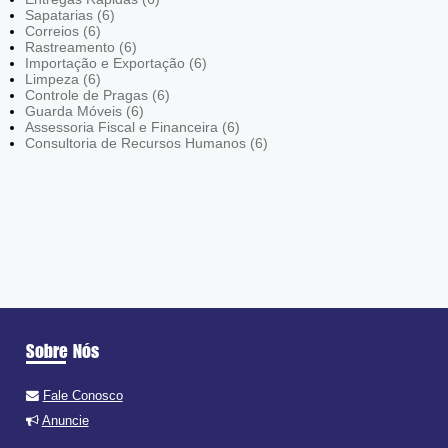
Sapatarias (6)
Correios (6)
Rastreamento (6)
Importação e Exportação (6)
Limpeza (6)
Controle de Pragas (6)
Guarda Móveis (6)
Assessoria Fiscal e Financeira (6)
Consultoria de Recursos Humanos (6)
Sobre Nós
Fale Conosco
Anuncie