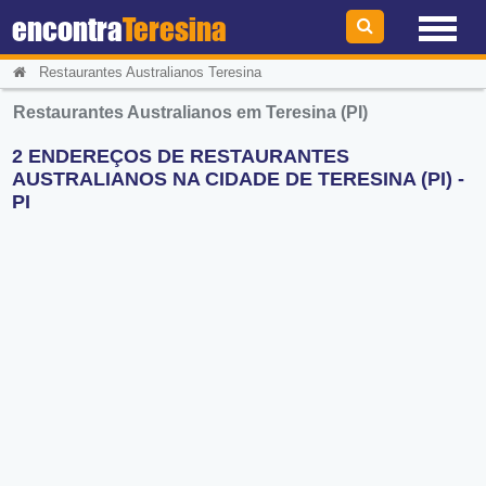
encontra
Teresina
Restaurantes Australianos Teresina
Restaurantes Australianos em Teresina (PI)
2 ENDEREÇOS DE RESTAURANTES
AUSTRALIANOS NA CIDADE DE TERESINA (PI) -
PI