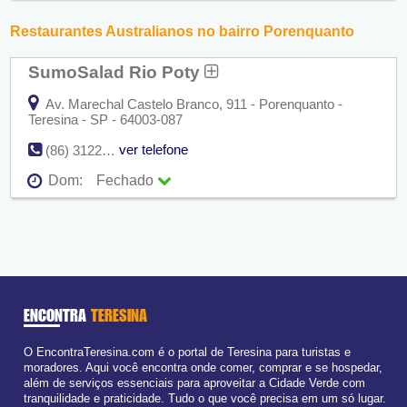
Seg:
09:00 - 18:00
Ter:
09:00 - 18:00
Restaurantes Australianos no bairro Porenquanto
Qua:
09:00 - 18:00
Qui:
09:00 - 18:00
SumoSalad Rio Poty
Sex:
09:00 - 18:00
Sáb:
Fechado
Dom:
Fechado
Av. Marechal Castelo Branco, 911 - Porenquanto -
Teresina - SP - 64003-087
ver telefone
(86) 3122-5155
Dom:
Fechado
Seg:
09:00 - 18:00
Ter:
09:00 - 18:00
Qua:
09:00 - 18:00
Qui:
09:00 - 18:00
Sex:
09:00 - 18:00
Sáb:
Fechado
Dom:
Fechado
ENCONTRA
TERESINA
O EncontraTeresina.com é o portal de Teresina para turistas e
moradores. Aqui você encontra onde comer, comprar e se hospedar,
além de serviços essenciais para aproveitar a Cidade Verde com
tranquilidade e praticidade. Tudo o que você precisa em um só lugar.