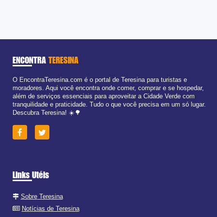
●
Seg:
09:00 - 18:00
Abre ás 09:00
Ter:
09:00 - 18:00
Qua:
09:00 - 18:00
Qui:
09:00 - 18:00
Sex:
09:00 - 18:00
Sáb:
Fechado
Dom:
Fechado
ENCONTRA
TERESINA
O EncontraTeresina.com é o portal de Teresina para turistas e
moradores. Aqui você encontra onde comer, comprar e se hospedar,
além de serviços essenciais para aproveitar a Cidade Verde com
tranquilidade e praticidade. Tudo o que você precisa em um só lugar.
Descubra Teresina! ☀️🌳
Links Utéis
Sobre Teresina
Notícias de Teresina