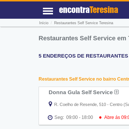
encontra
Teresina
/
Início
Restaurantes Self Service Teresina
Restaurantes Self Service em 
5 ENDEREÇOS DE RESTAURANTES SE
Restaurantes Self Service no bairro Centr
Donna Gula Self Service
R. Coelho de Resende, 510 - Centro (Sul
●
Seg:
09:00 - 18:00
Abre ás 09:
●
Seg:
09:00 - 18:00
Abre ás 09