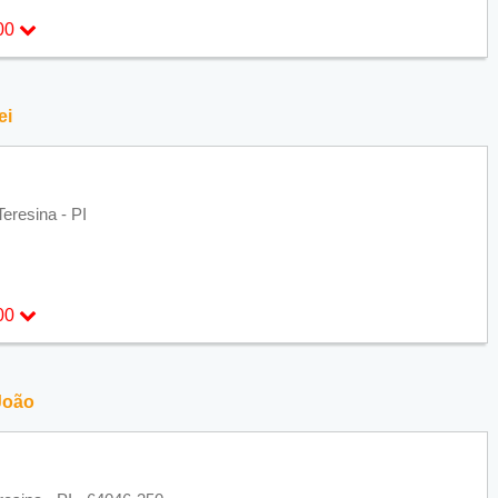
00
:00
ei
eresina - PI
00
:00
 João