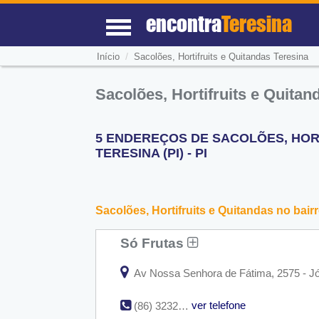
encontra
Teresina
/
Início
Sacolões, Hortifruits e Quitandas Teresina
Sacolões, Hortifruits e Quitan
5 ENDEREÇOS DE SACOLÕES, HORT
TERESINA (PI) - PI
Sacolões, Hortifruits e Quitandas no bair
Só Frutas
Av Nossa Senhora de Fátima, 2575 - Jóq
ver telefone
(86) 3232-6306