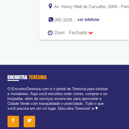
Av. Henry Wall de Carvalho, 5000 - Parq
ver telefone
(86) 3228-6600
Dom:
Fechado
Seg:
09:00 - 18:00
Ter:
09:00 - 18:00
Qua:
09:00 - 18:00
Qui:
09:00 - 18:00
Sex:
09:00 - 18:00
Sáb:
Fechado
Dom:
Fechado
ENCONTRA
TERESINA
O EncontraTeresina.com é o portal de Teresina para turistas
e moradores. Aqui você encontra onde comer, comprar e se
hospedar, além de serviços essenciais para aproveitar a
Cidade Verde com tranquilidade e praticidade. Tudo o que
você precisa em um só lugar. Descubra Teresina! ☀️🌳