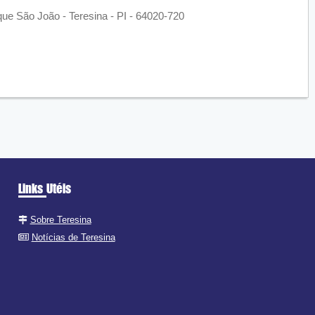
ue São João - Teresina - PI - 64020-720
Links Utéis
Sobre Teresina
Notícias de Teresina