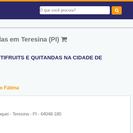
das em Teresina (PI)
IFRUITS E QUITANDAS NA CIDADE DE
ro Fátima
uei - Teresina - PI - 64048-180