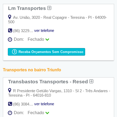
Qui:
09:00 - 18:00
Lm Transportes
Sex:
09:00 - 18:00
Sáb:
Fechado
Dom:
Fechado
Av. União, 3020 - Real Copagre - Teresina - PI - 64009-
500
ver telefone
(86) 3229-1289
Dom:
Fechado
Seg:
09:00 - 18:00
Ter:
09:00 - 18:00
Receba Orçamentos Sem Compromisso
Qua:
09:00 - 18:00
Qui:
09:00 - 18:00
Sex:
09:00 - 18:00
Sáb:
Fechado
Transportes no bairro Triunfo
Dom:
Fechado
Transbastos Transportes - Resed
R Presidente Getúlio Vargas, 1310 - Sl 2 - Três Andares -
Teresina - PI - 64016-810
ver telefone
(86) 3084-4616
Dom:
Fechado