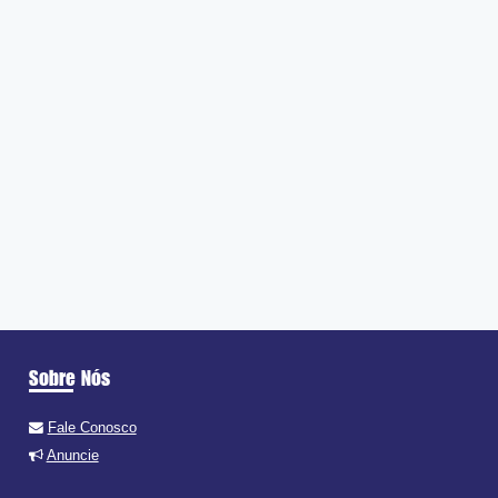
Sobre Nós
Fale Conosco
Anuncie