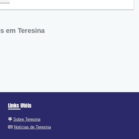
s em Teresina
Links Utéis
Sobre Teresina
Notícias de Teresina