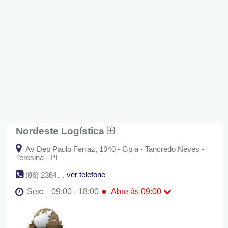
Nordeste Logística
Av Dep Paulo Ferraz, 1940 - Gp a - Tancredo Neves -
Teresina - PI
ver telefone
(86) 2364-6000
●
Sex:
09:00 - 18:00
Abre ás 09:00
Seg:
09:00 - 18:00
Ter:
09:00 - 18:00
Qua:
09:00 - 18:00