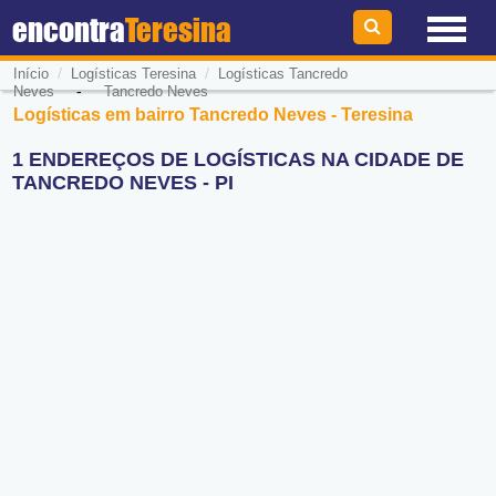
encontra
Teresina
/
/
Início
Logísticas Teresina
Logísticas Tancredo
-
Neves
Tancredo Neves
Logísticas em bairro Tancredo Neves - Teresina
1 ENDEREÇOS DE LOGÍSTICAS NA CIDADE DE
TANCREDO NEVES - PI