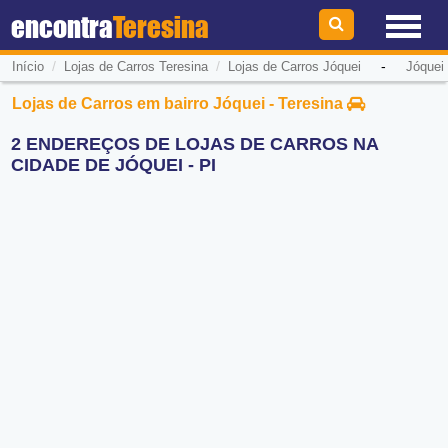
encontra
Teresina
/
/
-
Início
Lojas de Carros Teresina
Lojas de Carros Jóquei
Jóquei
Lojas de Carros em bairro Jóquei - Teresina
2 ENDEREÇOS DE LOJAS DE CARROS NA
CIDADE DE JÓQUEI - PI