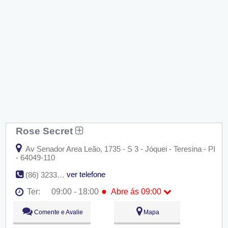
Rose Secret
Av Senador Area Leão, 1735 - S 3 - Jóquei - Teresina - PI
- 64049-110
ver telefone
(86) 3233-9342
●
Ter:
09:00 - 18:00
Abre ás 09:00
Seg:
09:00 - 18:00
Comente e Avalie
Mapa
●
Ter:
09:00 - 18:00
Abre ás 09:00
Qua:
09:00 - 18:00