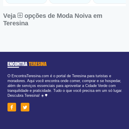
Veja
opções de Moda Noiva em
Teresina
ENCONTRA
TERESINA
O EncontraTeresina.com é o portal de Teresina para turistas e
moradores. Aqui você encontra onde comer, comprar e se hospedar,
além de serviços essenciais para aproveitar a Cidade Verde com
tranquilidade e praticidade. Tudo o que você precisa em um só lugar.
Descubra Teresina! ☀️🌳