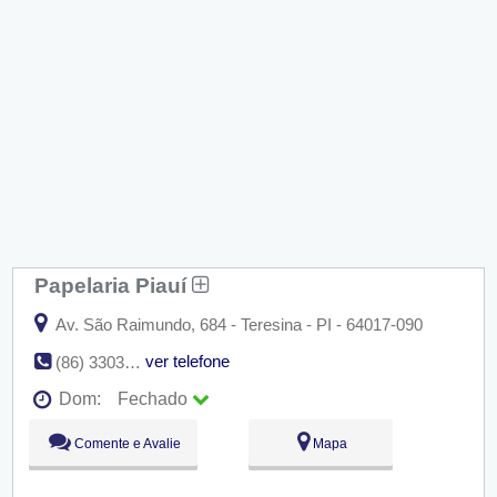
Papelaria Piauí
Av. São Raimundo, 684 - Teresina - PI - 64017-090
ver telefone
(86) 3303-0578
Dom:
Fechado
Seg:
09:00 - 18:00
Comente e Avalie
Mapa
Ter:
09:00 - 18:00
Qua:
09:00 - 18:00
Qui:
09:00 - 18:00