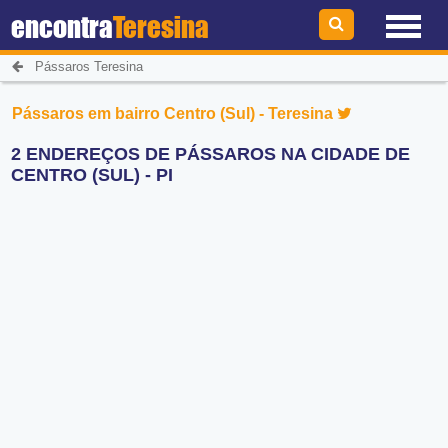
encontra
Teresina
Pássaros Teresina
Pássaros em bairro Centro (Sul) - Teresina
2 ENDEREÇOS DE PÁSSAROS NA CIDADE DE
CENTRO (SUL) - PI