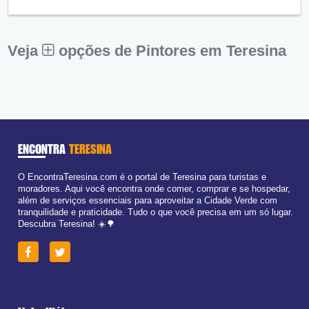
Qui:
09:00 - 18:00
Sex:
09:00 - 18:00
Aberto
agora
Sáb:
Fechado
Dom:
Fechado
Veja
opções de Pintores em Teresina
ENCONTRA
TERESINA
O EncontraTeresina.com é o portal de Teresina para turistas e
moradores. Aqui você encontra onde comer, comprar e se hospedar,
além de serviços essenciais para aproveitar a Cidade Verde com
tranquilidade e praticidade. Tudo o que você precisa em um só lugar.
Descubra Teresina! ☀️🌳