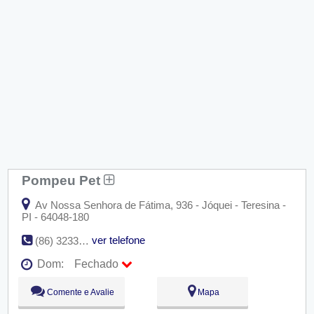
Pompeu Pet
Av Nossa Senhora de Fátima, 936 - Jóquei - Teresina -
PI - 64048-180
ver telefone
(86) 3233-8441
Dom:
Fechado
Seg:
09:00 - 18:00
Comente e Avalie
Mapa
Ter:
09:00 - 18:00
Qua:
09:00 - 18:00