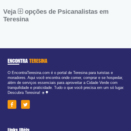
Sáb:
Fechado
Dom:
Fechado
Veja
opções de Psicanalistas em
Teresina
ENCONTRA
TERESINA
O EncontraTeresina.com é o portal de Teresina para turistas e
moradores. Aqui você encontra onde comer, comprar e se hospedar,
além de serviços essenciais para aproveitar a Cidade Verde com
tranquilidade e praticidade. Tudo o que você precisa em um só lugar.
Descubra Teresina! ☀️🌳
Links Utéis