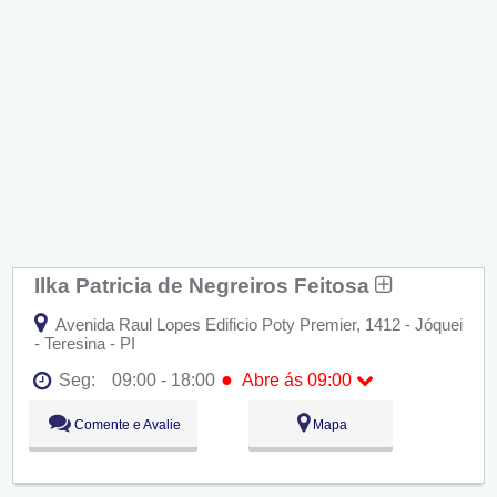
Ilka Patricia de Negreiros Feitosa
Avenida Raul Lopes Edificio Poty Premier, 1412 - Jóquei
- Teresina - PI
●
Seg:
09:00 - 18:00
Abre ás 09:00
●
Seg:
09:00 - 18:00
Abre ás 09:00
Comente e Avalie
Mapa
Ter:
09:00 - 18:00
Qua:
09:00 - 18:00
Qui:
09:00 - 18:00
Sex:
09:00 - 18:00