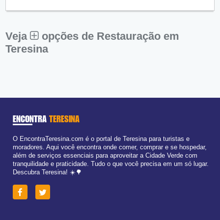
Qui:
09:00 - 18:00
Sex:
09:00 - 18:00
Sáb:
Fechado
Dom:
Fechado
Veja
opções de Restauração em
Teresina
ENCONTRA
TERESINA
O EncontraTeresina.com é o portal de Teresina para turistas e
moradores. Aqui você encontra onde comer, comprar e se hospedar,
além de serviços essenciais para aproveitar a Cidade Verde com
tranquilidade e praticidade. Tudo o que você precisa em um só lugar.
Descubra Teresina! ☀️🌳