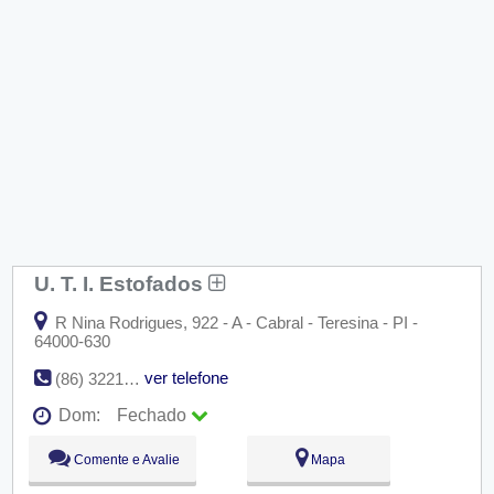
U. T. I. Estofados
R Nina Rodrigues, 922 - A - Cabral - Teresina - PI -
64000-630
ver telefone
(86) 3221-3659
Dom:
Fechado
Seg:
09:00 - 18:00
Comente e Avalie
Mapa
Ter:
09:00 - 18:00
Qua:
09:00 - 18:00